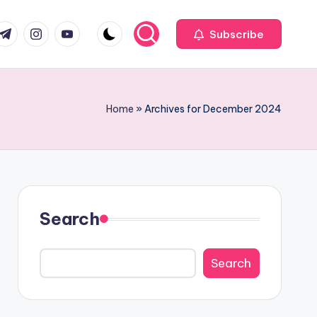
com
r.com
.me
instagram.com
youtube.com
Subscribe
Home
»
Archives for December 2024
Search
Search