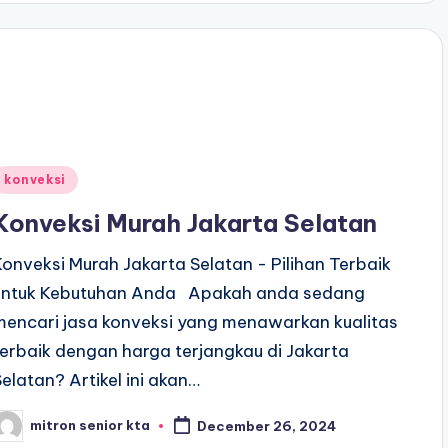
Posted
konveksi
n
Konveksi Murah Jakarta Selatan
Konveksi Murah Jakarta Selatan - Pilihan Terbaik
untuk Kebutuhan Anda Apakah anda sedang
mencari jasa konveksi yang menawarkan kualitas
terbaik dengan harga terjangkau di Jakarta
Selatan? Artikel ini akan…
mitron senior kta
December 26, 2024
osted
y