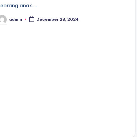
seorang anak.…
admin
December 28, 2024
osted
y