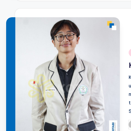
i
P
b