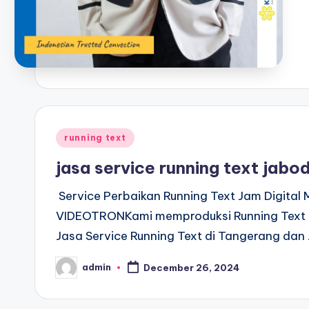
Posted
running text
in
jasa service running text jab
Service Perbaikan Running Text Jam Digit
VIDEOTRONKami memproduksi Running Text d
Jasa Service Running Text di Tangerang da
admin
December 26, 2024
Posted
by