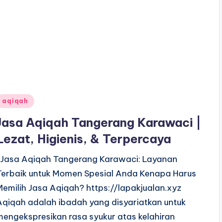
Posted
aqiqah
n
Jasa Aqiqah Tangerang Karawaci |
Lezat, Higienis, & Terpercaya
Jasa Aqiqah Tangerang Karawaci: Layanan
Terbaik untuk Momen Spesial Anda Kenapa Harus
Memilih Jasa Aqiqah? https://lapakjualan.xyz
Aqiqah adalah ibadah yang disyariatkan untuk
mengekspresikan rasa syukur atas kelahiran