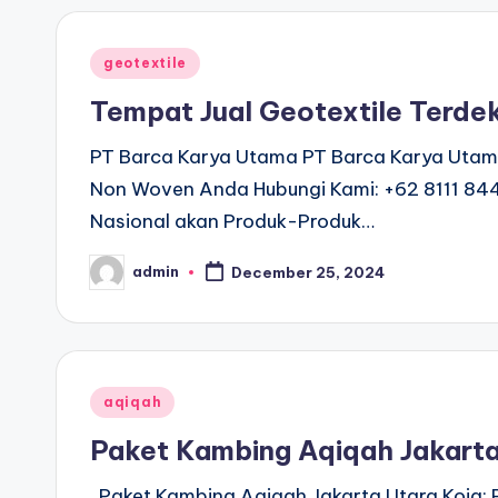
Posted
geotextile
in
Tempat Jual Geotextile Terde
PT Barca Karya Utama PT Barca Karya Utama
Non Woven Anda Hubungi Kami: +62 8111 8
Nasional akan Produk-Produk…
admin
December 25, 2024
Posted
by
Posted
aqiqah
in
Paket Kambing Aqiqah Jakarta
Paket Kambing Aqiqah Jakarta Utara Koja: 