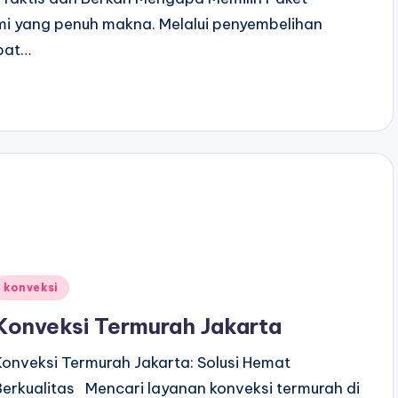
mi yang penuh makna. Melalui penyembelihan
pat…
Posted
konveksi
n
Konveksi Termurah Jakarta
Konveksi Termurah Jakarta: Solusi Hemat
Berkualitas Mencari layanan konveksi termurah di