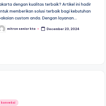
jakarta dengan kualitas terbaik? Artikel ini hadir
untuk memberikan solusi terbaik bagi kebutuhan
pakaian custom anda. Dengan layanan…
mitron senior kta
December 23, 2024
osted
y
Posted
konveksi