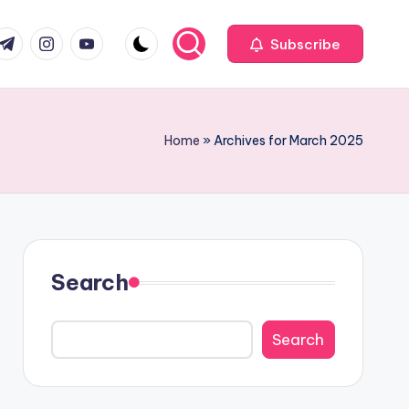
com
r.com
.me
instagram.com
youtube.com
Subscribe
Home
»
Archives for March 2025
Search
Search