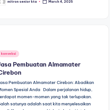
mitron senior kta
March 4, 2025
osted
y
Posted
konveksi
n
Jasa Pembuatan Almamater
Cirebon
Jasa Pembuatan Almamater Cirebon: Abadikan
Momen Spesial Anda Dalam perjalanan hidup,
terdapat momen-momen yang tak terlupakan.
Salah satunya adalah saat kita menyelesaikan