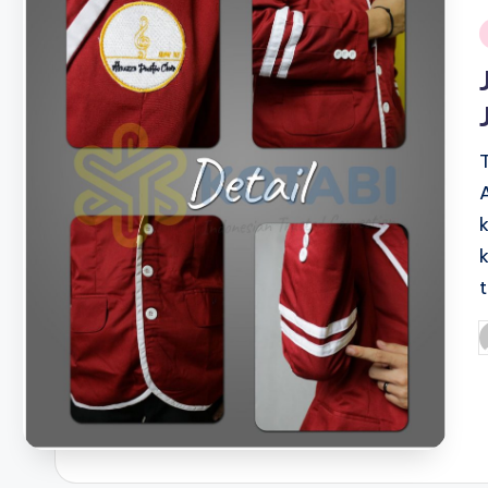
i
P
b