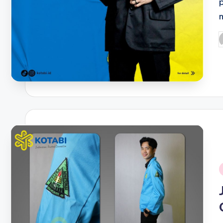
P
b
i