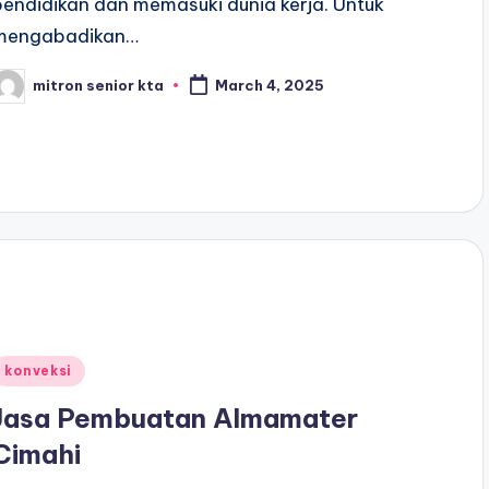
pendidikan dan memasuki dunia kerja. Untuk
mengabadikan…
mitron senior kta
March 4, 2025
osted
y
Posted
konveksi
n
Jasa Pembuatan Almamater
Cimahi