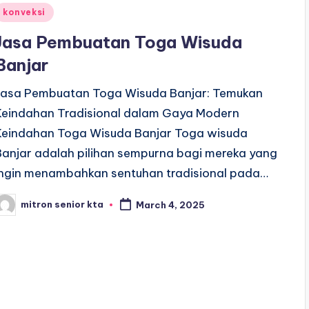
Posted
konveksi
n
Jasa Pembuatan Toga Wisuda
Banjar
Jasa Pembuatan Toga Wisuda Banjar: Temukan
Keindahan Tradisional dalam Gaya Modern
Keindahan Toga Wisuda Banjar Toga wisuda
Banjar adalah pilihan sempurna bagi mereka yang
ingin menambahkan sentuhan tradisional pada…
mitron senior kta
March 4, 2025
osted
y