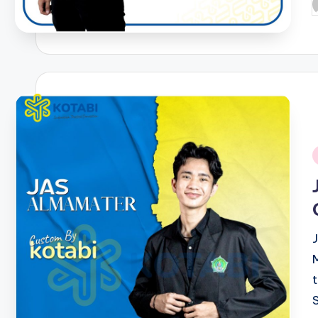
P
b
i