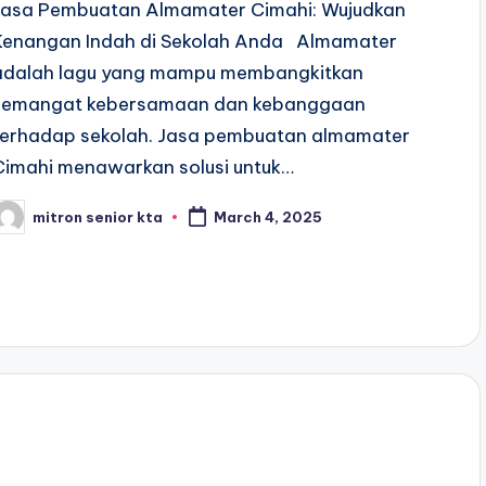
Jasa Pembuatan Almamater Cimahi: Wujudkan
Kenangan Indah di Sekolah Anda Almamater
adalah lagu yang mampu membangkitkan
semangat kebersamaan dan kebanggaan
terhadap sekolah. Jasa pembuatan almamater
Cimahi menawarkan solusi untuk…
mitron senior kta
March 4, 2025
osted
y