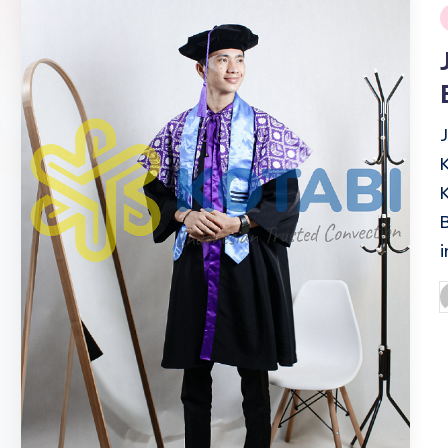
i
P
b