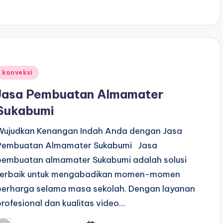
Posted
konveksi
n
Jasa Pembuatan Almamater
Sukabumi
Wujudkan Kenangan Indah Anda dengan Jasa
Pembuatan Almamater Sukabumi Jasa
pembuatan almamater Sukabumi adalah solusi
terbaik untuk mengabadikan momen-momen
berharga selama masa sekolah. Dengan layanan
profesional dan kualitas video…