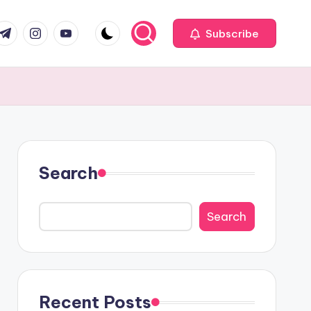
com
r.com
.me
instagram.com
youtube.com
Subscribe
Search
Search
Recent Posts