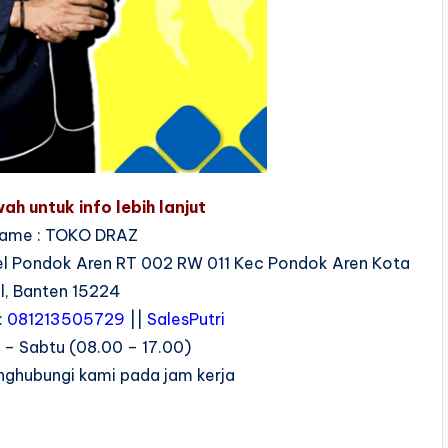
ah untuk info lebih lanjut
ame : TOKO DRAZ
Kel Pondok Aren RT 002 RW 011 Kec Pondok Aren Kota
l, Banten 15224
:
081213505729
||
SalesPutri
n – Sabtu (08.00 – 17.00)
nghubungi kami pada jam kerja