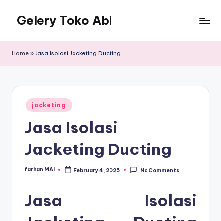
Gelery Toko Abi
Skip
to
content
Home
»
Jasa Isolasi Jacketing Ducting
Posted
jacketing
in
Jasa Isolasi
Jacketing Ducting
farhan MAI
February 4, 2025
No Comments
Posted
by
Jasa Isolasi