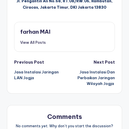
Jl. Pengantin Ali No.68, RT.08/RW.06, Rambutan,
Ciracas, Jakarta Timur, DKI Jakarta 13830
farhan MAI
View All Posts
Post
Previous Post
Next Post
Jasa Instalasi Jaringan
Jasa Instalasi Dan
navigation
LAN Jogja
Perbaikan Jaringan
Wilayah Jogja
Comments
No comments yet. Why don’t you start the discussion?