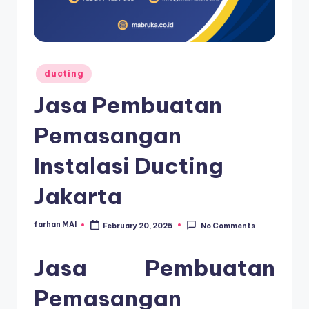
Posted
ducting
in
Jasa Pembuatan
Pemasangan
Instalasi Ducting
Jakarta
farhan MAI
February 20, 2025
No Comments
Posted
by
Jasa Pembuatan
Pemasangan