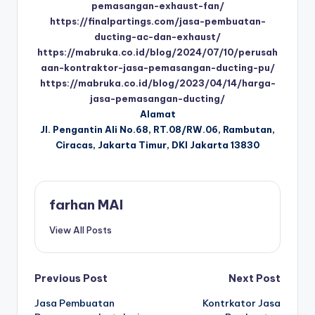
pemasangan-exhaust-fan/
https://finalpartings.com/jasa-pembuatan-
ducting-ac-dan-exhaust/
https://mabruka.co.id/blog/2024/07/10/perusah
aan-kontraktor-jasa-pemasangan-ducting-pu/
https://mabruka.co.id/blog/2023/04/14/harga-
jasa-pemasangan-ducting/
Alamat
Jl. Pengantin Ali No.68, RT.08/RW.06, Rambutan,
Ciracas, Jakarta Timur, DKI Jakarta 13830
farhan MAI
View All Posts
Post
Previous Post
Next Post
Jasa Pembuatan
Kontrkator Jasa
navigation