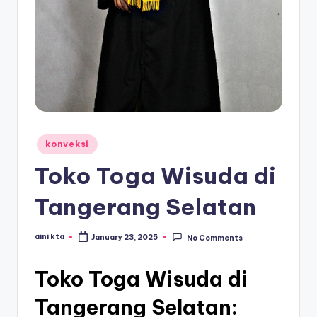
Posted
konveksi
in
Toko Toga Wisuda di
Tangerang Selatan
aini kta
January 23, 2025
No Comments
Posted
by
Toko Toga Wisuda di
Tangerang Selatan: